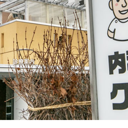
診
療
案
内
M
e
d
i
c
a
l
t
r
e
a
t
m
e
n
t
c
o
n
t
e
n
t
s