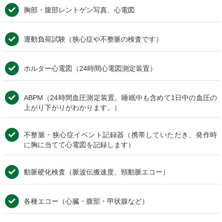
胸部・腹部レントゲン写真、心電図
運動負荷試験（狭心症や不整脈の検査です）
ホルター心電図（24時間心電図測定装置）
ABPM（24時間血圧測定装置。睡眠中も含めて1日中の血圧の
上がり下がりがわかります。）
不整脈・狭心症イベント記録器（携帯していただき、発作時
に胸に当てて心電図を記録します）
動脈硬化検査（脈波伝搬速度、頸動脈エコー）
各種エコー（心臓・腹部・甲状腺など）